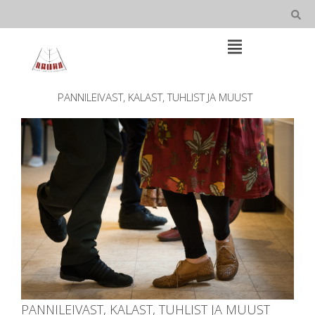
Skip
to
content
Open
Main
Menu
Main
PANNILEIVAST, KALAST, TUHLIST JA MUUST
Navigation
PANNILEIVAST, KALAST, TUHLIST JA MUUST