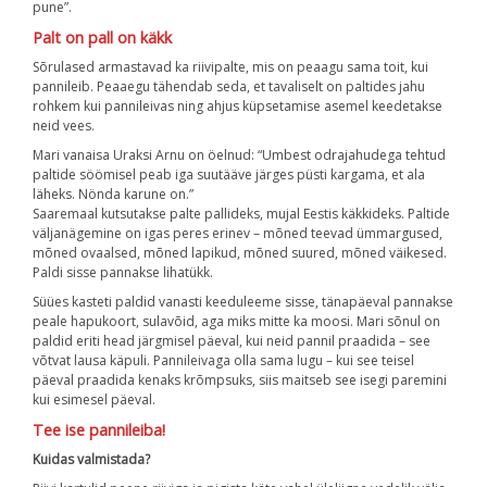
pune”.
Palt on pall on käkk
Sõrulased armastavad ka riivipalte, mis on peaagu sama toit, kui
pannileib. Peaaegu tähendab seda, et tavaliselt on paltides jahu
rohkem kui pannileivas ning ahjus küpsetamise asemel keedetakse
neid vees.
Mari vanaisa Uraksi Arnu on öelnud: “Umbest odrajahudega tehtud
paltide söömisel peab iga suutääve järges püsti kargama, et ala
läheks. Nönda karune on.”
Saaremaal kutsutakse palte pallideks, mujal Eestis käkkideks. Paltide
väljanägemine on igas peres erinev – mõned teevad ümmargused,
mõned ovaalsed, mõned lapikud, mõned suured, mõned väikesed.
Paldi sisse pannakse lihatükk.
Süües kasteti paldid vanasti keeduleeme sisse, tänapäeval pannakse
peale hapukoort, sulavõid, aga miks mitte ka moosi. Mari sõnul on
paldid eriti head järgmisel päeval, kui neid pannil praadida – see
võtvat lausa käpuli. Pannileivaga olla sama lugu – kui see teisel
päeval praadida kenaks krõmpsuks, siis maitseb see isegi paremini
kui esimesel päeval.
Tee ise pannileiba!
Kuidas valmistada?