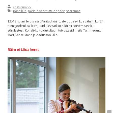
By:
Kristi
Kristi Pumbo
Pumbo
pannileib
,
päritud väärtuste ööpäev
,
saaremaa
12.-13. juunil leidis aset Päritud väärtuste ööpäev, kus vähem kui 24
tunni jooksul sai kiire, kuid ülevaatliku pildi nii Sõrvemaast kui
sõrulastest. Kohalikku toidukultuuri tutvustasid meile Tammeougu
Mari, Sääse Mann ja Aadussoo Ülle.
Räim ei täida keret