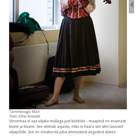
Tammeougu Mari
Foto: Elina Kostabi
Sõrvemaa ei saa viljaka mullaga just kiidelda – maapind on enamasti
kivine ja liivane. See seletab asjaolu, miks ei haara siin silm laiuvaid
viljapõlde. See on omakorda juba ammustest aegadest alates