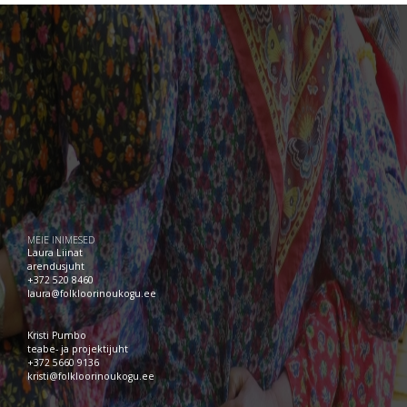
MEIE INIMESED
Laura Liinat
arendusjuht
+372 520 8460
laura@folkloorinoukogu.ee
Kristi Pumbo
teabe- ja projektijuht
+372 5660 9136
kristi@folkloorinoukogu.ee