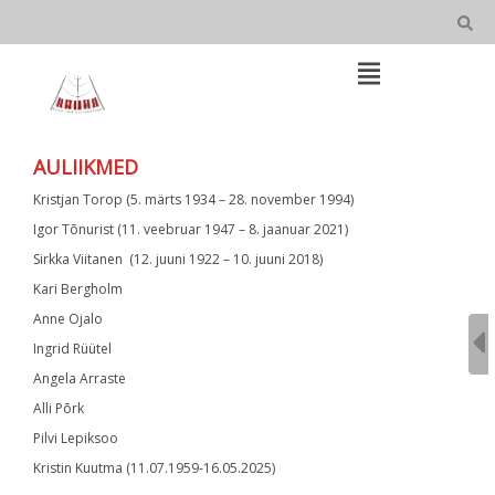
Skip
AULIIKMED
to
content
Open
Main
Menu
Main
AULIIKMED
Navigation
Kristjan Torop (5. märts 1934 – 28. november 1994)
Igor Tõnurist (11. veebruar 1947 – 8. jaanuar 2021)
Sirkka Viitanen (12. juuni 1922 – 10. juuni 2018)
Kari Bergholm
Anne Ojalo
Ingrid Rüütel
Angela Arraste
Alli Põrk
Pilvi Lepiksoo
Kristin Kuutma (11.07.1959-16.05.2025)