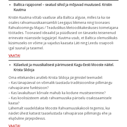
Baltica rajajoonel – seatud sihid ja mõjuvad muutused. Kristin
Kuutma
Kristin Kuutma võtab vaatluse alla Baltica alguse, milles ta ka ise
osales rahvamuusikaansambli Leegajus liikmena ning toonases
Rahvaloomingu Majas / Teaduslikus Metoodikakeskuses toimetajana
töötades. Toonased ideaalid ja püüdlused on tänaseks teisenenud
erinevate nüansside tagajärjel. Kuutma usub, et Baltica olemuslikuks
küsimuseks on võime ja vajadus kaasata Läti ning Leedu osapooli
igal suunal ja tasemel.
VAATA!
Külaelust ja muusikalisest pärimusest Kagu-Eesti Mooste näitel.
Krista Sildoja
Oma ettekandes arutleb Krista Sildoja järgmistel teemadel:
– Kas tänapäeval on võimalik taastada traditsioonilise pillimängu
rahvapärane funktsioon?
– Kas lavakultuuri kõrvale mahub ka kodune musitseerimine?
– Kas koolisüsteem aitab rahvamuusika päriselu osakssaamisele
kaasa?
Lähemalt vaadeldakse Mooste Rahvamuusikakooli tegemisi, kui
näidet ühest katsest taaselustada rahvapärase pillimängu ehe ja
elujõuline järjepidevus.
VAATA!