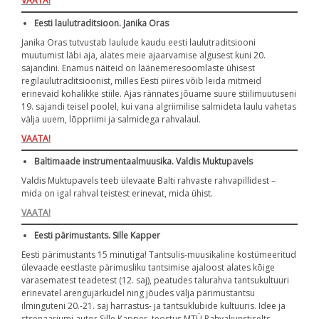
VAATA!
Eesti laulutraditsioon. Janika Oras
Janika Oras tutvustab laulude kaudu eesti laulutraditsiooni
muutumist läbi aja, alates meie ajaarvamise algusest kuni 20.
sajandini. Enamus näiteid on läänemeresoomlaste ühisest
regilaulutraditsioonist, milles Eesti piires võib leida mitmeid
erinevaid kohalikke stiile. Ajas rännates jõuame suure stiilimuutuseni
19. sajandi teisel poolel, kui vana algriimilise salmideta laulu vahetas
välja uuem, lõppriimi ja salmidega rahvalaul.
VAATA!
Baltimaade instrumentaalmuusika. Valdis Muktupavels
Valdis Muktupavels teeb ülevaate Balti rahvaste rahvapillidest –
mida on igal rahval teistest erinevat, mida ühist.
VAATA!
Eesti pärimustants. Sille Kapper
Eesti pärimustants 15 minutiga! Tantsulis-muusikaline kostümeeritud
ülevaade eestlaste pärimusliku tantsimise ajaloost alates kõige
varasematest teadetest (12. saj), peatudes talurahva tantsukultuuri
erinevatel arengujärkudel ning jõudes välja pärimustantsu
ilminguteni 20.-21. saj harrastus- ja tantsuklubide kultuuris. Idee ja
stsenaariumi autor Sille Kapper, teostus MTÜ Rahvakunstiselts