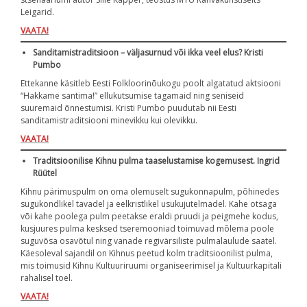
Leigarid.
VAATA!
Sanditamistraditsioon – väljasurnud või ikka veel elus? Kristi
Pumbo
Ettekanne käsitleb Eesti Folkloorinõukogu poolt algatatud aktsiooni
“Hakkame santima!” ellukutsumise tagamaid ning seniseid
suuremaid õnnestumisi. Kristi Pumbo puudutab nii Eesti
sanditamistraditsiooni minevikku kui olevikku.
VAATA!
Traditsioonilise Kihnu pulma taaselustamise kogemusest. Ingrid
Rüütel
Kihnu pärimuspulm on oma olemuselt sugukonnapulm, põhinedes
sugukondlikel tavadel ja eelkristlikel usukujutelmadel. Kahe otsaga
või kahe poolega pulm peetakse eraldi pruudi ja peigmehe kodus,
kusjuures pulma kesksed tseremooniad toimuvad mõlema poole
suguvõsa osavõtul ning vanade regivärsiliste pulmalaulude saatel.
Käesoleval sajandil on Kihnus peetud kolm traditsioonilist pulma,
mis toimusid Kihnu Kultuuriruumi organiseerimisel ja Kultuurkapitali
rahalisel toel.
VAATA!