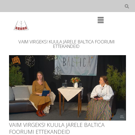
Skip
to
content
Open
Main
Menu
Main
VAIM VIRGEKS! KUULA JÄRELE BALTICA FOORUMI
Navigation
ETTEKANDEID
VAIM VIRGEKS! KUULA JÄRELE BALTICA
FOORUMI ETTEKANDEID