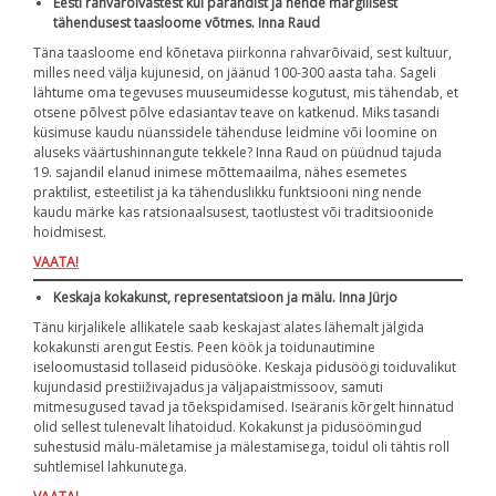
Eesti rahvarõivastest kui pärandist ja nende märgilisest
tähendusest taasloome võtmes.
Inna Raud
Täna taasloome end kõnetava piirkonna rahvarõivaid, sest kultuur,
milles need välja kujunesid, on jäänud 100-300 aasta taha. Sageli
lähtume oma tegevuses muuseumidesse kogutust, mis tähendab, et
otsene põlvest põlve edasiantav teave on katkenud. Miks tasandi
küsimuse kaudu nüanssidele tähenduse leidmine või loomine on
aluseks väärtushinnangute tekkele? Inna Raud on püüdnud tajuda
19. sajandil elanud inimese mõttemaailma, nähes esemetes
praktilist, esteetilist ja ka tähenduslikku funktsiooni ning nende
kaudu märke kas ratsionaalsusest, taotlustest või traditsioonide
hoidmisest.
VAATA!
Keskaja kokakunst,
representatsioon ja mälu. Inna Jürjo
Tänu kirjalikele allikatele saab keskajast alates lähemalt jälgida
kokakunsti arengut Eestis. Peen köök ja toidunautimine
iseloomustasid tollaseid pidusööke. Keskaja pidusöögi toiduvalikut
kujundasid prestiiživajadus ja väljapaistmissoov, samuti
mitmesugused tavad ja tõekspidamised. Iseäranis kõrgelt hinnatud
olid sellest tulenevalt lihatoidud. Kokakunst ja pidusöömingud
suhestusid mälu-mäletamise ja mälestamisega, toidul oli tähtis roll
suhtlemisel lahkunutega.