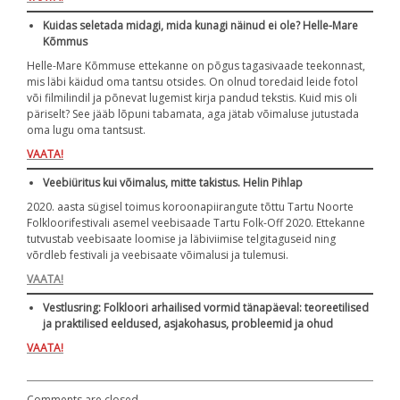
Kuidas seletada midagi, mida kunagi näinud ei ole? Helle-Mare
Kõmmus
Helle-Mare Kõmmuse ettekanne on põgus tagasivaade teekonnast,
mis läbi käidud oma tantsu otsides. On olnud toredaid leide fotol
või filmilindil ja põnevat lugemist kirja pandud tekstis. Kuid mis oli
päriselt? See jääb lõpuni tabamata, aga jätab võimaluse jutustada
oma lugu oma tantsust.
VAATA!
Veebiüritus kui võimalus,
mitte takistus. Helin Pihlap
2020. aasta sügisel toimus koroonapiirangute tõttu Tartu Noorte
Folkloorifestivali asemel veebisaade Tartu Folk-Off 2020. Ettekanne
tutvustab veebisaate loomise ja läbiviimise telgitaguseid ning
võrdleb festivali ja veebisaate võimalusi ja tulemusi.
VAATA!
Vestlusring: Folkloori arhailised vormid tänapäeval: teoreetilised
ja praktilised eeldused, asjakohasus, probleemid ja ohud
VAATA!
Comments are closed.