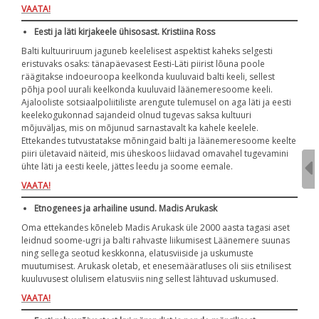
VAATA!
Eesti ja läti kirjakeele ühisosast. Kristiina Ross
Balti kultuuriruum jaguneb keelelisest aspektist kaheks selgesti
eristuvaks osaks: tänapäevasest Eesti-Läti piirist lõuna poole
räägitakse indoeuroopa keelkonda kuuluvaid balti keeli, sellest
põhja pool uurali keelkonda kuuluvaid läänemeresoome keeli.
Ajalooliste sotsiaalpoliitiliste arengute tulemusel on aga läti ja eesti
keelekogukonnad sajandeid olnud tugevas saksa kultuuri
mõjuväljas, mis on mõjunud sarnastavalt ka kahele keelele.
Ettekandes tutvustatakse mõningaid balti ja läänemeresoome keelte
piiri ületavaid näiteid, mis üheskoos liidavad omavahel tugevamini
ühte läti ja eesti keele, jättes leedu ja soome eemale.
VAATA!
Etnogenees ja arhailine usund. Madis Arukask
Oma ettekandes kõneleb Madis Arukask üle 2000 aasta tagasi aset
leidnud soome-ugri ja balti rahvaste liikumisest Läänemere suunas
ning sellega seotud keskkonna, elatusviiside ja uskumuste
muutumisest. Arukask oletab, et enesemääratluses oli siis etnilisest
kuuluvusest olulisem elatusviis ning sellest lähtuvad uskumused.
VAATA!