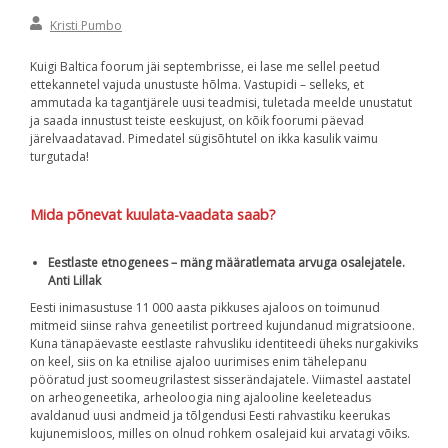
By:
Kristi
Kristi Pumbo
Pumbo
Kuigi Baltica foorum jäi septembrisse, ei lase me sellel peetud
ettekannetel vajuda unustuste hõlma. Vastupidi – selleks, et
ammutada ka tagantjärele uusi teadmisi, tuletada meelde unustatut
ja saada innustust teiste eeskujust, on kõik foorumi päevad
järelvaadatavad. Pimedatel sügisõhtutel on ikka kasulik vaimu
turgutada!
Mida põnevat kuulata-vaadata saab?
Eestlaste etnogenees – mäng määratlemata arvuga osalejatele.
Anti Lillak
Eesti inimasustuse 11 000 aasta pikkuses ajaloos on toimunud
mitmeid siinse rahva geneetilist portreed kujundanud migratsioone.
Kuna tänapäevaste eestlaste rahvusliku identiteedi üheks nurgakiviks
on keel, siis on ka etnilise ajaloo uurimises enim tähelepanu
pööratud just soomeugrilastest sisserändajatele. Viimastel aastatel
on arheogeneetika, arheoloogia ning ajalooline keeleteadus
avaldanud uusi andmeid ja tõlgendusi Eesti rahvastiku keerukas
kujunemisloos, milles on olnud rohkem osalejaid kui arvatagi võiks.